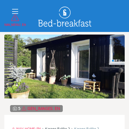
NAV_MENU: EN
5
GEN_IMAGES: EN
NAV_HOME: EN
Karens Bakke 2
Karens Bakke 2