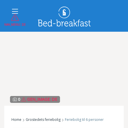
NAV_MENU: DE
0
GEN_IMAGE: DE
Home
Grostedets feriebolig
Feriebolig til 6 personer