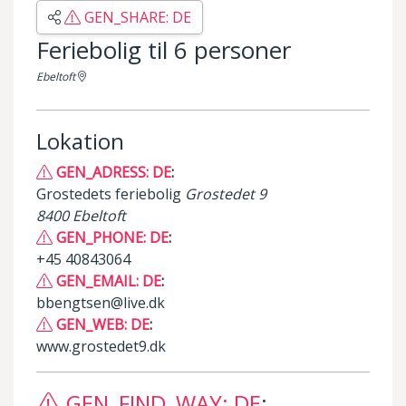
GEN_SHARE: DE
Feriebolig til 6 personer
Ebeltoft
Lokation
GEN_ADRESS: DE
:
Grostedets feriebolig
Grostedet 9
8400 Ebeltoft
GEN_PHONE: DE
:
+45 40843064
GEN_EMAIL: DE
:
bbengtsen@live.dk
GEN_WEB: DE
:
www.grostedet9.dk
GEN_FIND_WAY: DE
: